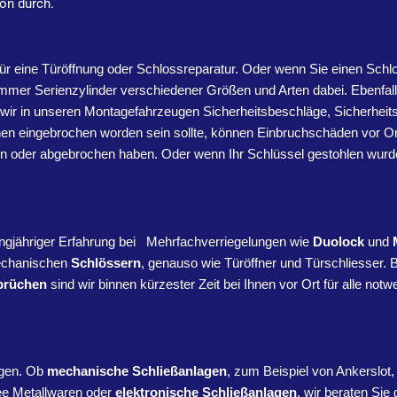
ion durch.
für eine Türöffnung oder Schlossreparatur. Oder wenn Sie einen Schl
immer Serienzylinder verschiedener Größen und Arten dabei. Ebenfal
wir in unseren Montagefahrzeugen Sicherheitsbeschläge, Sicherheits
en eingebrochen worden sein sollte, können Einbruchschäden vor Ort 
oren oder abgebrochen haben. Oder wenn Ihr Schlüssel gestohlen wurd
angjähriger Erfahrung bei Mehrfachverriegelungen wie
Duolock
und
mechanischen
Schlössern
, genauso wie Türöffner und Türschliesser. 
brüchen
sind wir binnen kürzester Zeit bei Ihnen vor Ort für alle 
agen. Ob
mechanische Schließanlagen
, zum Beispiel von Ankerslot
ee Metallwaren oder
elektronische Schließanlagen
, wir beraten Sie