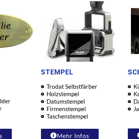
STEMPEL
SC
Trodat Selbstfärber
K
Holzstempel
K
lder
Datumstempel
D
r
Firmenstempel
Ja
Taschenstempel
Mehr Infos
s