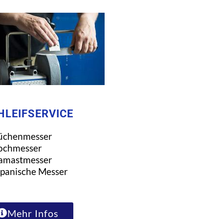
HLEIFSERVICE
üchenmesser
ochmesser
amastmesser
panische Messer
Mehr Infos